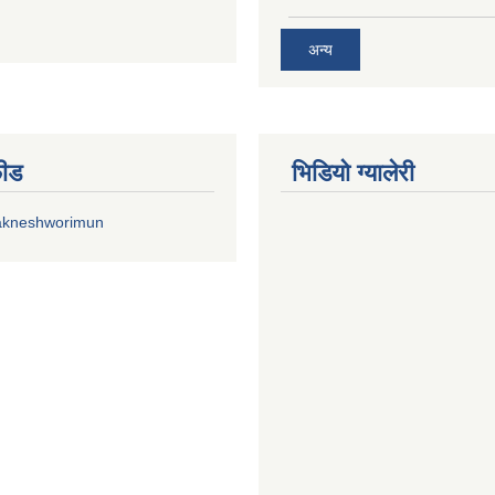
अन्य
फीड
भिडियाे ग्यालेरी
akneshworimun