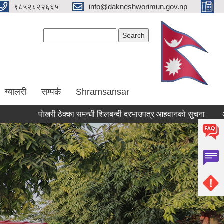
९८५२८२२६६५
info@dakneshworimun.gov.np
Search form
Search
ग्यालरी
सम्पर्क
Shramsansar
पोखरी ठेक्का समन्धी शिलबन्दी दरभाउपत्र आहवानकाे सुचना
अबैध सं