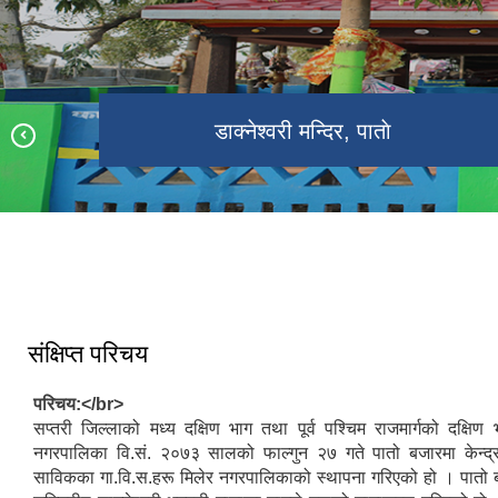
श्री राष्ट्रीय प्राथमिक विद्यालय, गाेविन्दपुर
डाक्नेश्वरी मन्दिर, पाताे
डाक्नेश्वरी कृषि क्षेत्र
डाक्नेश्वरी नगरपालिकाको नवनिर्मित भवन
संक्षिप्त परिचय
परिचय:</br>
सप्तरी जिल्लाको मध्य दक्षिण भाग तथा पूर्व पश्चिम राजमार्गको दक्षिण 
नगरपालिका वि.सं. २०७३ सालको फाल्गुन २७ गते पातो बजारमा केन्द्
साविकका गा.वि.स.हरू मिलेर नगरपालिकाको स्थापना गरिएको हो । पातो