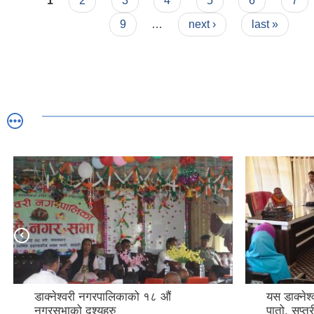
1
2
3
4
5
6
7
9
…
next ›
last »
डाक्नेश्वरी नगरपालिकाको १८ औं
यस डाक्नेश
नगरसभाको दृश्यहरु
पातो, सप्