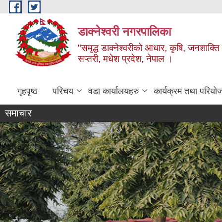
Skip to main content
डाक्नेश्वरी नगरपालिका
"समृद्ध डाक्नेश्वरीको आधार, कृषि, जनशाक्ति र
सप्तरी, मधेश प्रदेश, नेपाल ।
गृहपृष्ठ
परिचय
वडा कार्यालयहरु
कार्यक्रम तथा परियो
समाचार