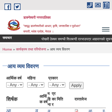
Skip to main content
डाक्नेश्वरी नगरपालिका
"समृद्ध डाक्नेश्वरीको आधार, कृषि, जनशाक्ति र पूर्वाधार"
सप्तरी, मधेश प्रदेश, नेपाल ।
समाचार
पोखरी ठेक्का समन्धी शिलबन्दी दरभाउपत्र आहवानकाे सुचना
You are here
Home
»
कार्यक्रम तथा परियोजना
» आय व्यय विवरण
आय व्यय विवरण
आर्थिक वर्ष
महिना
प्रकार
म
प्र
आर्थि
शिर्षक
हि
का
मिति
दस्तावेज
क वर्ष
ना
र
आ. व.
अ
आ. व.