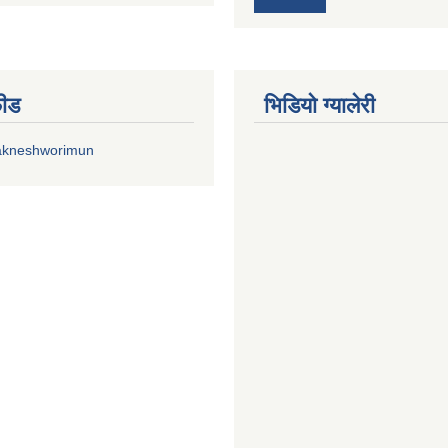
फीड
भिडियाे ग्यालेरी
akneshworimun