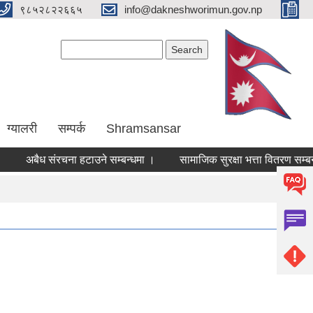
९८५२८२२६६५
info@dakneshworimun.gov.np
Search form
Search
ग्यालरी
सम्पर्क
Shramsansar
अबैध संरचना हटाउने सम्बन्धमा ।
सामाजिक सुरक्षा भत्ता वितरण सम्बन्धम