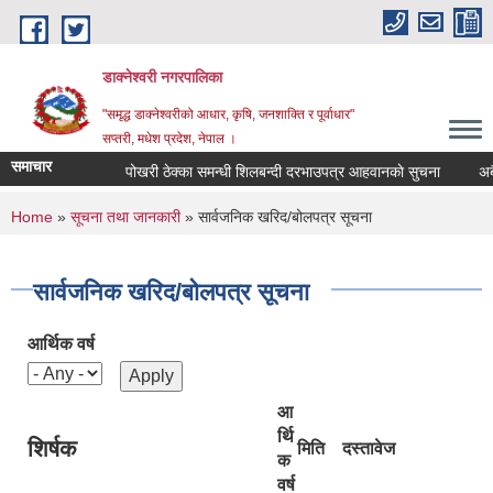
Skip to main content
डाक्नेश्वरी नगरपालिका
"समृद्ध डाक्नेश्वरीको आधार, कृषि, जनशाक्ति र पूर्वाधार"
सप्तरी, मधेश प्रदेश, नेपाल ।
समाचार
पोखरी ठेक्का समन्धी शिलबन्दी दरभाउपत्र आहवानकाे सुचना
अबैध स
You are here
Home
»
सूचना तथा जानकारी
» सार्वजनिक खरिद/बोलपत्र सूचना
सार्वजनिक खरिद/बोलपत्र सूचना
आर्थिक वर्ष
आ
र्थि
शिर्षक
मिति
दस्तावेज
क
वर्ष