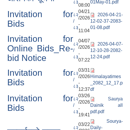
८३
01May-01.pdf
08:00
04/21
Invitation for
८२
2026-04-21-
/2026
/
12-02-37-2083-
Bids
-
८३
01-08.pdf
11:04
Invitation for
04/07
८२
2026-04-07-
Online Bids_Re-
/2026
/
12-10-28-2082-
-
bid Notice
८३
12-24.pdf
07:22
03/31
Invitation for
८२
/2026
Himalayatimes
/
Bids
-
_2082_12_17.p
८३
12:37
df
03/26
Invitation for
८२
Saurya
/2026
/
Dainik all
Bids
-
८३
pdf.pdf
19:41
Sourya-
03/22
८२
Daily-