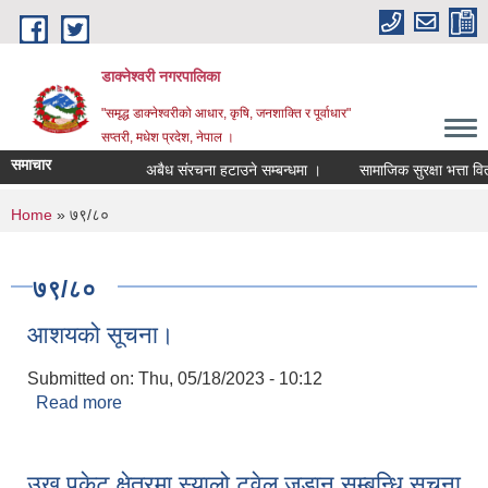
Skip to main content
डाक्नेश्वरी नगरपालिका
"समृद्ध डाक्नेश्वरीको आधार, कृषि, जनशाक्ति र पूर्वाधार"
सप्तरी, मधेश प्रदेश, नेपाल ।
समाचार
अबैध संरचना हटाउने सम्बन्धमा ।
सामाजिक सुरक्षा भत्ता वितरण
You are here
Home
» ७९/८०
७९/८०
आशयको सूचना।
Submitted on:
Thu, 05/18/2023 - 10:12
Read more
about आशयको सूचना।
उखु पकेट क्षेत्रमा स्यालो टुवेल जडान सम्बन्धि सूचना