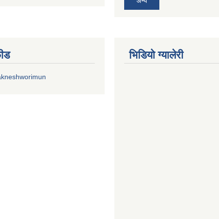
अन्य
फीड
भिडियाे ग्यालेरी
akneshworimun