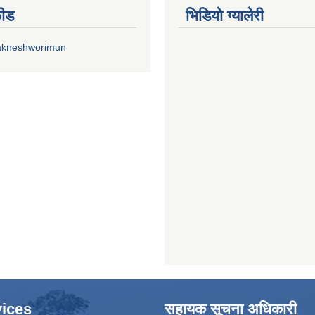
फीड
भिडियाे ग्यालेरी
akneshworimun
ices
सहायक सूचना अधिकारी