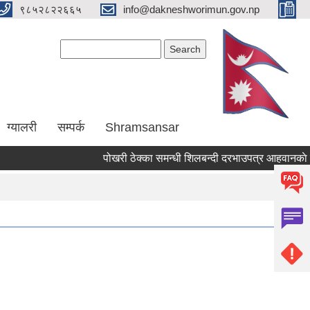
९८५२८२२६६५
info@dakneshworimun.gov.np
Search form
Search
ग्यालरी
सम्पर्क
Shramsansar
पोखरी ठेक्का समन्धी शिलबन्दी दरभाउपत्र आहवानकाे सुच