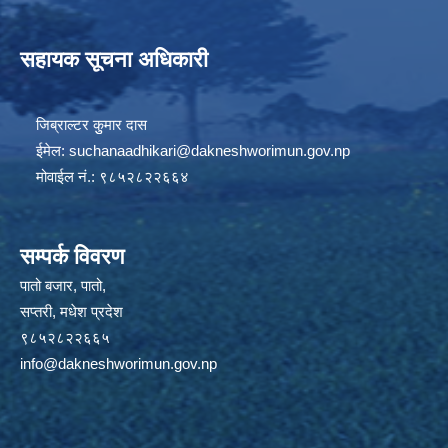
सहायक सूचना अधिकारी
जिब्राल्टर कुुमार दास
ईमेल:
suchanaadhikari@dakneshworimun.gov.np
मोवाईल नं.: ९८५२८२२६६४
सम्पर्क विवरण
पातो बजार, पातो,
सप्तरी, मधेश प्रदेश
९८५२८२२६६५
info@dakneshworimun.gov.np