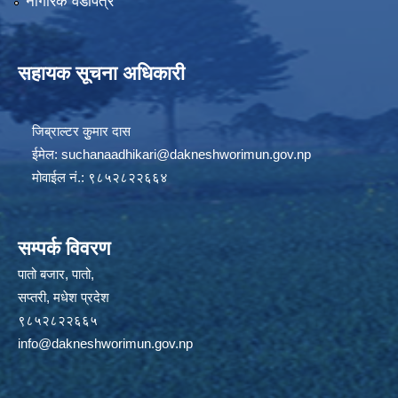
नागरिक वडापत्र
सहायक सूचना अधिकारी
जिब्राल्टर कुुमार दास
ईमेल:
suchanaadhikari@dakneshworimun.gov.np
मोवाईल नं.: ९८५२८२२६६४
सम्पर्क विवरण
पातो बजार, पातो,
सप्तरी, मधेश प्रदेश
९८५२८२२६६५
info@dakneshworimun.gov.np