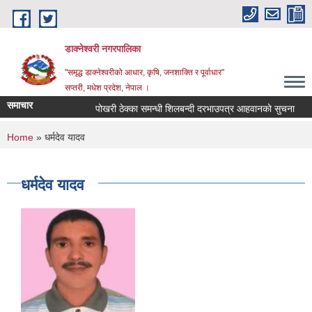
Skip to main content
डाक्नेश्वरी नगरपालिका
"समृद्ध डाक्नेश्वरीको आधार, कृषि, जनशाक्ति र पूर्वाधार"
सप्तरी, मधेश प्रदेश, नेपाल ।
समाचार
पोखरी ठेक्का समन्धी शिलबन्दी दरभाउपत्र आहवानकाे सुचना
अ
You are here
Home
» धर्मदेव यादव
धर्मदेव यादव