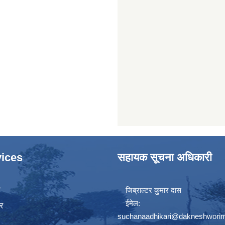
ices
सहायक सूचना अधिकारी
ा
जिब्राल्टर कुुमार दास
ईमेल:
र
suchanaadhikari@dakneshworim