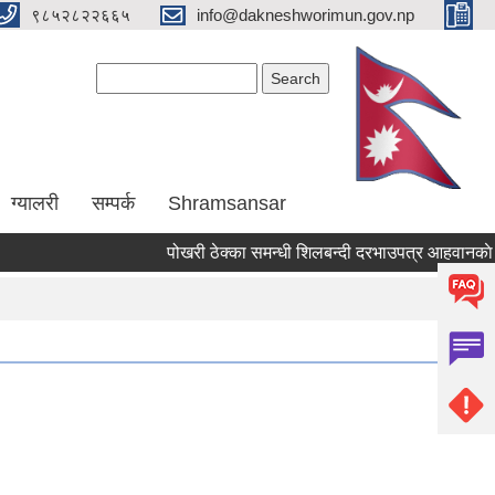
९८५२८२२६६५
info@dakneshworimun.gov.np
Search form
Search
ग्यालरी
सम्पर्क
Shramsansar
पोखरी ठेक्का समन्धी शिलबन्दी दरभाउपत्र आहवानकाे सुच