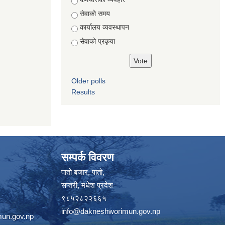
सेवाको समय
कार्यालय व्यवस्थापन
सेवाको प्रकृया
Older polls
Results
सम्पर्क विवरण
पातो बजार, पातो,
सप्तरी, मधेश प्रदेश
९८५२८२२६६५
info@dakneshworimun.gov.np
un.gov.np