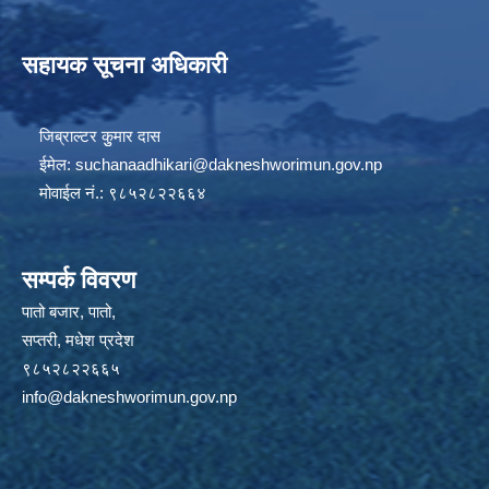
सहायक सूचना अधिकारी
जिब्राल्टर कुुमार दास
ईमेल:
suchanaadhikari@dakneshworimun.gov.np
मोवाईल नं.: ९८५२८२२६६४
सम्पर्क विवरण
पातो बजार, पातो,
सप्तरी, मधेश प्रदेश
९८५२८२२६६५
info@dakneshworimun.gov.np