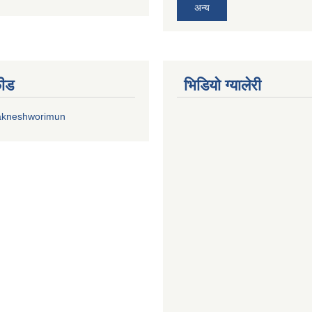
अन्य
फीड
भिडियाे ग्यालेरी
akneshworimun