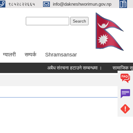
९८५२८२२६६५
info@dakneshworimun.gov.np
Search form
Search
ग्यालरी
सम्पर्क
Shramsansar
अबैध संरचना हटाउने सम्बन्धमा ।
सामाजिक सुरक्षा