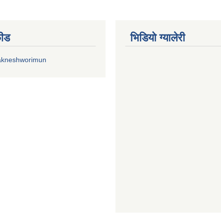
फीड
भिडियाे ग्यालेरी
akneshworimun