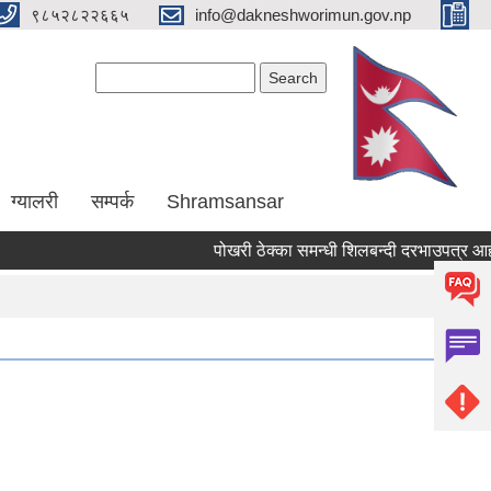
९८५२८२२६६५
info@dakneshworimun.gov.np
Search form
Search
ग्यालरी
सम्पर्क
Shramsansar
पोखरी ठेक्का समन्धी शिलबन्दी दरभाउपत्र आहवान