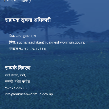
नागरिक वडापत्र
सहायक सूचना अधिकारी
जिब्राल्टर कुुमार दास
ईमेल:
suchanaadhikari@dakneshworimun.gov.np
मोवाईल नं.: ९८५२८२२६६४
सम्पर्क विवरण
पातो बजार, पातो,
सप्तरी, मधेश प्रदेश
९८५२८२२६६५
info@dakneshworimun.gov.np