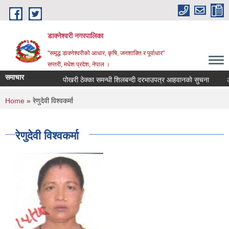
Skip to main content
डाक्नेश्वरी नगरपालिका
"समृद्ध डाक्नेश्वरीको आधार, कृषि, जनशाक्ति र पूर्वाधार"
सप्तरी, मधेश प्रदेश, नेपाल ।
समाचार
पोखरी ठेक्का समन्धी शिलबन्दी दरभाउपत्र आहवानकाे सुचना
अबैध
You are here
Home
» रेणुदेवी विश्वकर्मा
रेणुदेवी विश्वकर्मा