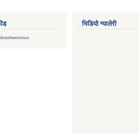
फीड
भिडियाे ग्यालेरी
akneshworimun