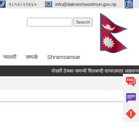
९८५२८२२६६५
info@dakneshworimun.gov.np
Search form
Search
ग्यालरी
सम्पर्क
Shramsansar
पोखरी ठेक्का समन्धी शिलबन्दी दरभाउपत्र आहवानकाे 