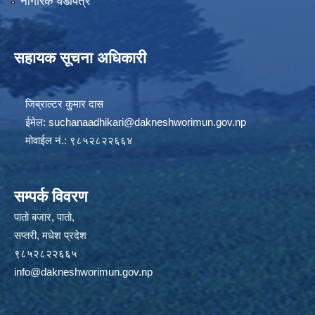
नागरिक वडापत्र
सहायक सूचना अधिकारी
जिब्राल्टर कुुमार दास
ईमेल:
suchanaadhikari@dakneshworimun.gov.np
मोवाईल नं.: ९८५२८२२६६४
सम्पर्क विवरण
पातो बजार, पातो,
सप्तरी, मधेश प्रदेश
९८५२८२२६६५
info@dakneshworimun.gov.np