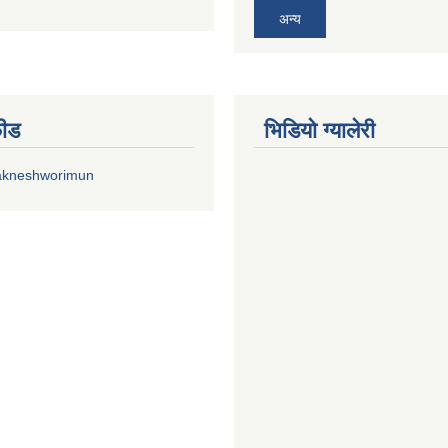
अन्य
फीड
भिडियाे ग्यालेरी
akneshworimun