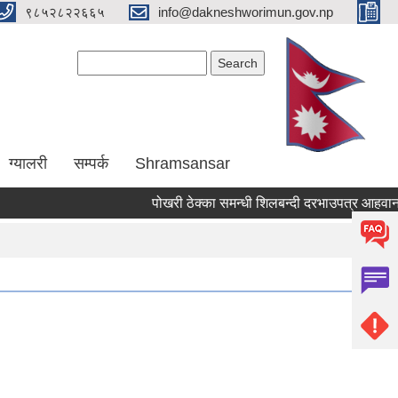
९८५२८२२६६५
info@dakneshworimun.gov.np
Search form
Search
ग्यालरी
सम्पर्क
Shramsansar
पोखरी ठेक्का समन्धी शिलबन्दी दरभाउपत्र आहवानकाे