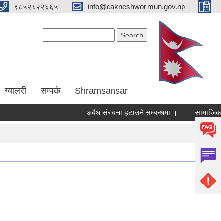
९८५२८२२६६५
info@dakneshworimun.gov.np
Search form
Search
ग्यालरी
सम्पर्क
Shramsansar
अबैध संरचना हटाउने सम्बन्धमा ।
सामाजिक सुरक्