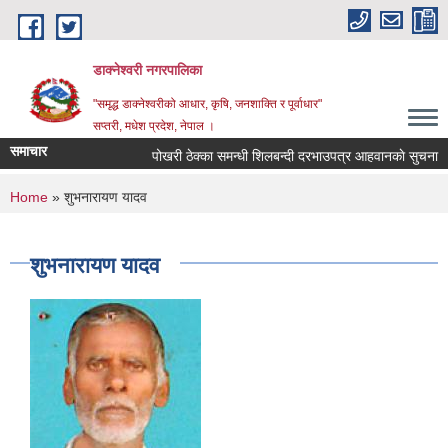
Skip to main content
डाक्नेश्वरी नगरपालिका
"समृद्ध डाक्नेश्वरीको आधार, कृषि, जनशाक्ति र पूर्वाधार"
सप्तरी, मधेश प्रदेश, नेपाल ।
समाचार
पोखरी ठेक्का समन्धी शिलबन्दी दरभाउपत्र आहवानकाे सुचना
You are here
Home
» शुभनारायण यादव
शुभनारायण यादव