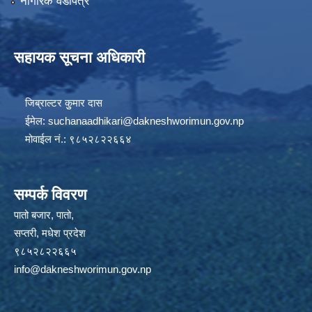
नागरिक वडापत्र
सहायक सूचना अधिकारी
जिब्राल्टर कुुमार दास
ईमेल:
suchanaadhikari@dakneshworimun.gov.np
मोवाईल नं.: ९८५२८२२६६४
सम्पर्क विवरण
पातो बजार, पातो,
सप्तरी, मधेश प्रदेश
९८५२८२२६६५
info@dakneshworimun.gov.np