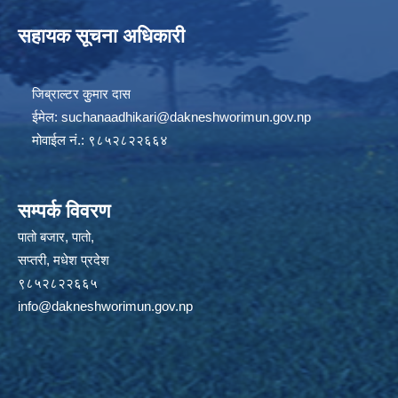
सहायक सूचना अधिकारी
जिब्राल्टर कुुमार दास
ईमेल:
suchanaadhikari@dakneshworimun.gov.np
मोवाईल नं.: ९८५२८२२६६४
सम्पर्क विवरण
पातो बजार, पातो,
सप्तरी, मधेश प्रदेश
९८५२८२२६६५
info@dakneshworimun.gov.np