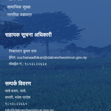
सामाजिक सुरक्षा
नागरिक वडापत्र
सहायक सूचना अधिकारी
जिब्राल्टर कुुमार दास
ईमेल:
suchanaadhikari@dakneshworimun.gov.np
मोवाईल नं.: ९८५२८२२६६४
सम्पर्क विवरण
पातो बजार, पातो,
सप्तरी, मधेश प्रदेश
९८५२८२२६६५
info@dakneshworimun.gov.np