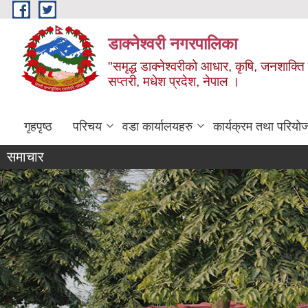
Skip to main content
डाक्नेश्वरी नगरपालिका
"समृद्ध डाक्नेश्वरीको आधार, कृषि, जनशाक्ति र
सप्तरी, मधेश प्रदेश, नेपाल ।
गृहपृष्ठ
परिचय
वडा कार्यालयहरु
कार्यक्रम तथा परियो
समाचार