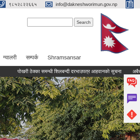
९८५२८२२६६५
info@dakneshworimun.gov.np
Search form
Search
ग्यालरी
सम्पर्क
Shramsansar
पोखरी ठेक्का समन्धी शिलबन्दी दरभाउपत्र आहवानकाे सुचना
अबैध संरचना 