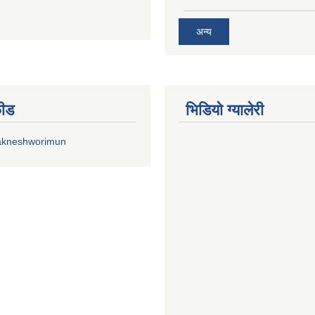
अन्य
फीड
भिडियाे ग्यालेरी
akneshworimun