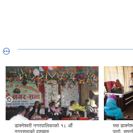
डाक्नेश्वरी नगरपालिकाको १८ औं
यस डाक्नेश
नगरसभाको दृश्यहरु
पातो, सप्